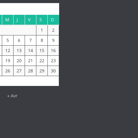
M
J
V
S
D
1
2
5
6
7
8
9
12
13
14
15
16
19
20
21
22
23
26
27
28
29
30
« Avr