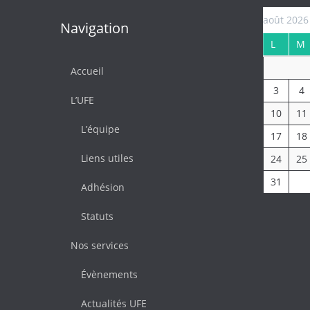
août 2026
Navigation
L
M
Accueil
3
4
L’UFE
10
11
L’équipe
17
18
Liens utiles
24
25
31
Adhésion
Statuts
Nos services
Évènements
Actualités UFE