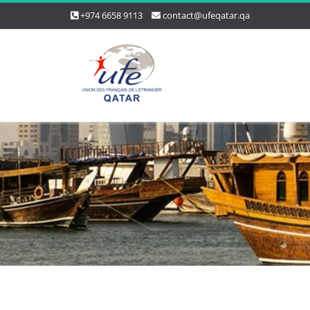
+974 6658 9113
contact@ufeqatar.qa