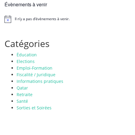
Évènements à venir
Il n’y a pas d’évènements à venir.
N
o
t
i
Catégories
c
e
Éducation
Elections
Emploi-Formation
Fiscalité / Juridique
Informations pratiques
Qatar
Retraite
Santé
Sorties et Soirées