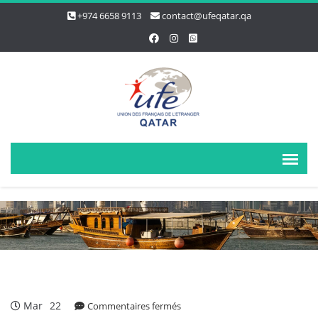
+974 6658 9113
contact@ufeqatar.qa
Mar
22
sur
Commentaires fermés