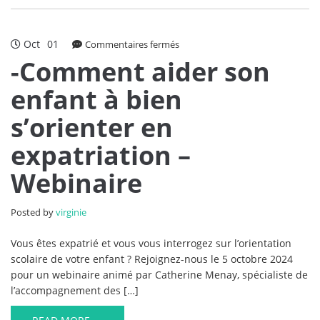
Oct
01
sur
Commentaires fermés
-
-Comment aider son
Comment
enfant à bien
aider
son
s’orienter en
enfant
à
expatriation –
bien
s’orienter
Webinaire
en
expatriation
–
Posted by
virginie
Webinaire
Vous êtes expatrié et vous vous interrogez sur l’orientation
scolaire de votre enfant ? Rejoignez-nous le 5 octobre 2024
pour un webinaire animé par Catherine Menay, spécialiste de
l’accompagnement des […]