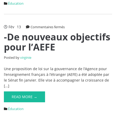
Éducation
Fév
13
sur
Commentaires fermés
-
-De nouveaux objectifs
De
pour l’AEFE
nouveaux
objectifs
pour
Posted by
virginie
l’AEFE
Une proposition de loi sur la gouvernance de l’Agence pour
l’enseignement français à l’étranger (AEFE) a été adoptée par
le Sénat fin janvier. Elle vise à accompagner la croissance de
[…]
READ MORE →
Éducation