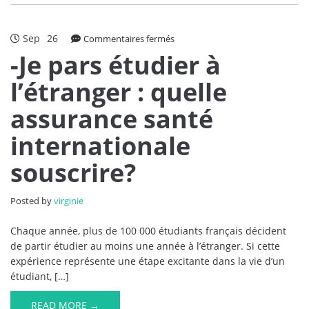
Sep
26
sur
Commentaires fermés
-
-Je pars étudier à
Je
l’étranger : quelle
pars
étudier
assurance santé
à
l’étranger
internationale
:
quelle
souscrire?
assurance
santé
internationale
Posted by
virginie
souscrire?
Chaque année, plus de 100 000 étudiants français décident
de partir étudier au moins une année à l’étranger. Si cette
expérience représente une étape excitante dans la vie d’un
étudiant, […]
READ MORE →