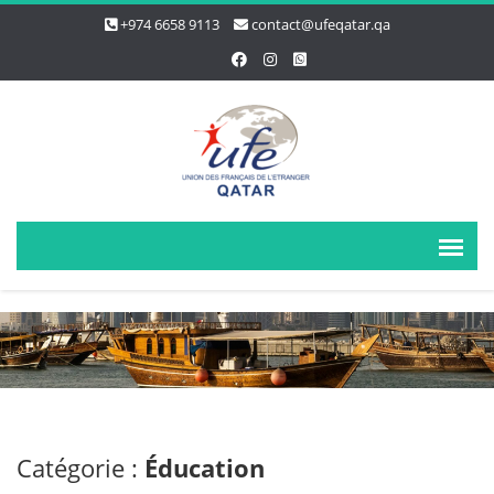
+974 6658 9113
contact@ufeqatar.qa
Catégorie :
Éducation