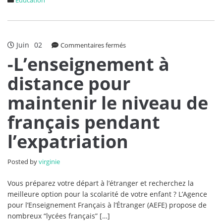
Éducation
Juin
02
sur
Commentaires fermés
-
-L’enseignement à
L’enseignement
distance pour
à
distance
maintenir le niveau de
pour
maintenir
français pendant
le
niveau
l’expatriation
de
français
pendant
Posted by
virginie
l’expatriation
Vous préparez votre départ à l’étranger et recherchez la
meilleure option pour la scolarité de votre enfant ? L’Agence
pour l’Enseignement Français à l’Étranger (AEFE) propose de
nombreux “lycées français” […]