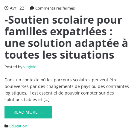
Avr
22
sur
Commentaires fermés
-
-Soutien scolaire pour
Soutien
familles expatriées :
scolaire
pour
une solution adaptée à
familles
expatriées
toutes les situations
:
une
solution
Posted by
virginie
adaptée
à
Dans un contexte où les parcours scolaires peuvent être
toutes
bouleversés par des changements de pays ou des contraintes
les
logistiques, il est essentiel de pouvoir compter sur des
situations
solutions fiables et […]
READ MORE →
Éducation