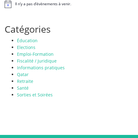
Il n’y a pas d’évènements à venir.
N
o
t
i
Catégories
c
e
Éducation
Elections
Emploi-Formation
Fiscalité / Juridique
Informations pratiques
Qatar
Retraite
Santé
Sorties et Soirées