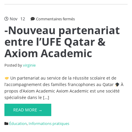
Nov
12
sur
Commentaires fermés
-
-Nouveau partenariat
Nouveau
entre l’UFE Qatar &
partenariat
entre
Axiom Academic
l’UFE
Qatar
&
Posted by
virginie
Axiom
Academic
Un partenariat au service de la réussite scolaire et de
l’accompagnement des familles francophones au Qatar
À
propos d’Axiom Academic Axiom Academic est une société
spécialisée dans le […]
READ MORE →
Éducation
,
Informations pratiques