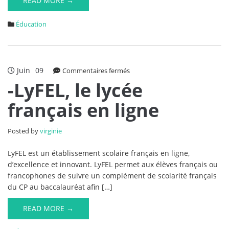
READ MORE →
Éducation
Juin
09
sur
Commentaires fermés
-
-LyFEL, le lycée
LyFEL,
français en ligne
le
lycée
français
Posted by
virginie
en
ligne
LyFEL est un établissement scolaire français en ligne,
d’excellence et innovant. LyFEL permet aux élèves français ou
francophones de suivre un complément de scolarité français
du CP au baccalauréat afin […]
READ MORE →