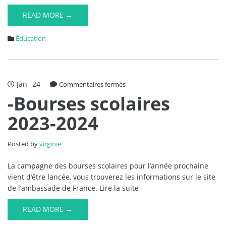
READ MORE →
Éducation
Jan
24
sur
Commentaires fermés
-
-Bourses scolaires
Bourses
2023-2024
scolaires
2023-
2024
Posted by
virginie
La campagne des bourses scolaires pour l’année prochaine
vient d’être lancée, vous trouverez les informations sur le site
de l’ambassade de France. Lire la suite
READ MORE →