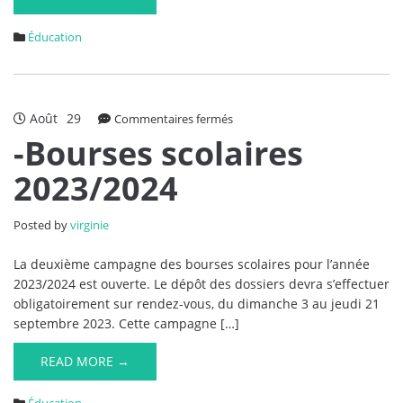
Éducation
Août
29
sur
Commentaires fermés
-
-Bourses scolaires
Bourses
2023/2024
scolaires
2023/2024
Posted by
virginie
La deuxième campagne des bourses scolaires pour l’année
2023/2024 est ouverte. Le dépôt des dossiers devra s’effectuer
obligatoirement sur rendez-vous, du dimanche 3 au jeudi 21
septembre 2023. Cette campagne […]
READ MORE →