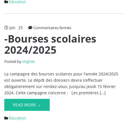
Éducation
Jan
25
sur
Commentaires fermés
-
-Bourses scolaires
Bourses
2024/2025
scolaires
2024/2025
Posted by
virginie
La campagne des bourses scolaires pour l’année 2024/2025
est ouverte. Le dépôt des dossiers devra s’effectuer
obligatoirement sur rendez-vous, jusqu’au jeudi 15 février
2024. Cette campagne concerne : Les premières […]
READ MORE →
Éducation