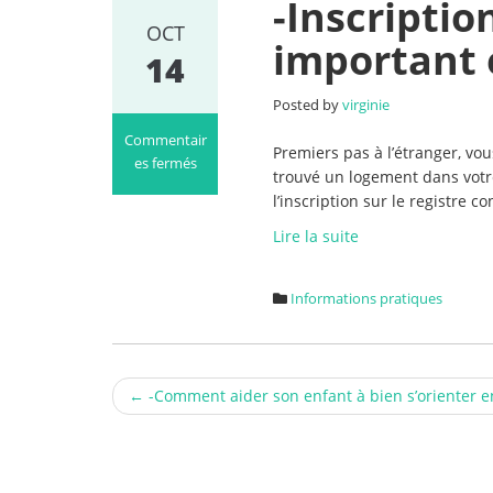
-Inscriptio
OCT
important 
14
Posted by
virginie
Commentair
Premiers pas à l’étranger, vo
es fermés
trouvé un logement dans votre
sur
l’inscription sur le registre 
-
Inscription
Lire la suite
consulaire,
pourquoi
Informations pratiques
c’est
important
et
comment
Post
ça
←
-Comment aider son enfant à bien s’orienter e
marche
navigation
?