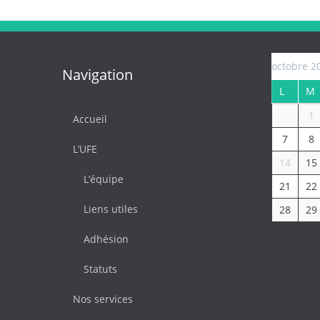
octobre 2
Navigation
L
M
1
Accueil
7
8
L’UFE
14
15
L’équipe
21
22
Liens utiles
28
29
Adhésion
Statuts
Nos services