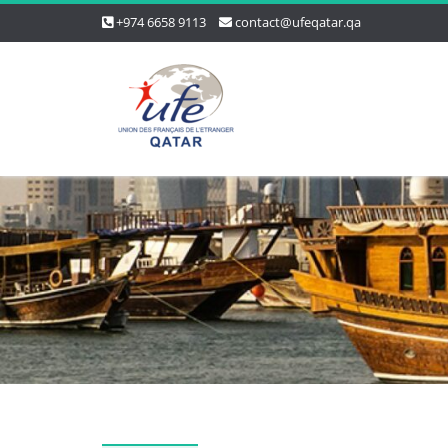
+974 6658 9113
contact@ufeqatar.qa