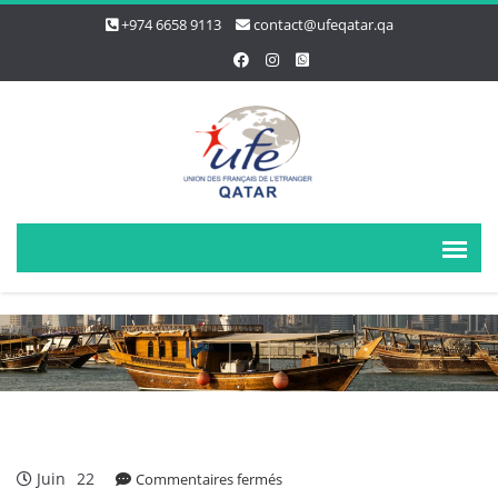
+974 6658 9113
contact@ufeqatar.qa
Juin
22
sur
Commentaires fermés