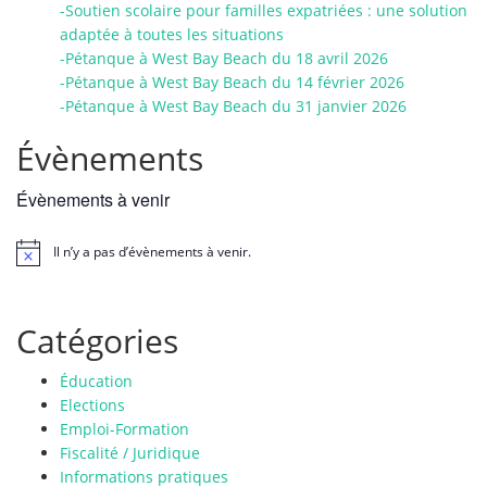
-Soutien scolaire pour familles expatriées : une solution
adaptée à toutes les situations
-Pétanque à West Bay Beach du 18 avril 2026
-Pétanque à West Bay Beach du 14 février 2026
-Pétanque à West Bay Beach du 31 janvier 2026
Évènements
Évènements à venir
Il n’y a pas d’évènements à venir.
N
o
t
i
Catégories
c
e
Éducation
Elections
Emploi-Formation
Fiscalité / Juridique
Informations pratiques