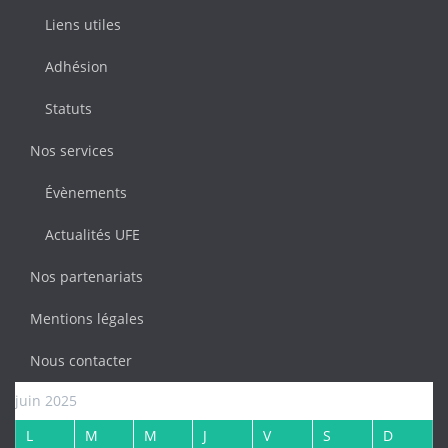
Liens utiles
Adhésion
Statuts
Nos services
Évènements
Actualités UFE
Nos partenariats
Mentions légales
Nous contacter
juin 2025
L
M
M
J
V
S
D