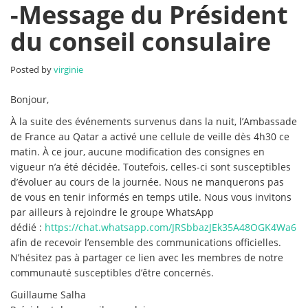
-
-Message du Président
Message
du conseil consulaire
du
Président
du
Posted by
virginie
conseil
consulaire
Bonjour,
À la suite des événements survenus dans la nuit, l’Ambassade
de France au Qatar a activé une cellule de veille dès 4h30 ce
matin. À ce jour, aucune modification des consignes en
vigueur n’a été décidée. Toutefois, celles-ci sont susceptibles
d’évoluer au cours de la journée. Nous ne manquerons pas
de vous en tenir informés en temps utile. Nous vous invitons
par ailleurs à rejoindre le groupe WhatsApp
dédié :
https://chat.whatsapp.com/JRSbbazJEk35A48OGK4Wa6
afin de recevoir l’ensemble des communications officielles.
N’hésitez pas à partager ce lien avec les membres de notre
communauté susceptibles d’être concernés.
Guillaume Salha