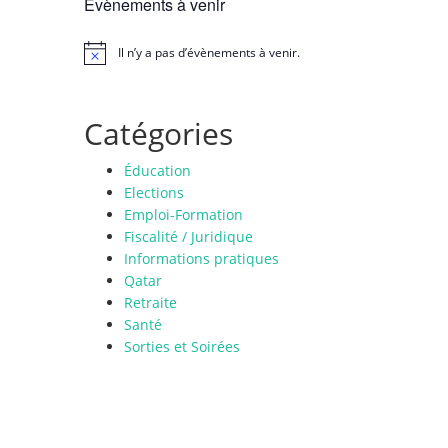
Évènements à venir
Il n’y a pas d’évènements à venir.
N
o
t
i
Catégories
c
e
Éducation
Elections
Emploi-Formation
Fiscalité / Juridique
Informations pratiques
Qatar
Retraite
Santé
Sorties et Soirées