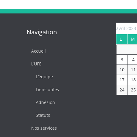
avril 2023
Navigation
L
M
Accueil
3
4
L’UFE
10
11
L’équipe
17
18
Liens utiles
24
25
Adhésion
Statuts
Nos services