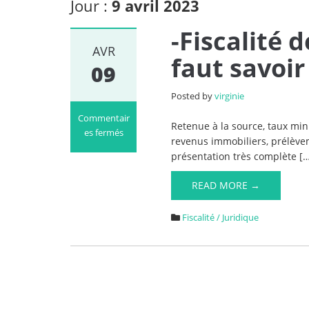
Jour :
9 avril 2023
-Fiscalité 
AVR
faut savoir
09
Posted by
virginie
Commentair
Retenue à la source, taux min
es fermés
revenus immobiliers, prélève
sur
présentation très complète [
-
Fiscalité
READ MORE →
des
non-
Fiscalité / Juridique
résidents,
ce
qu’il
faut
savoir