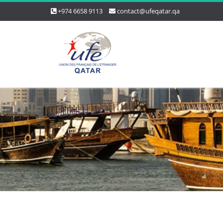
+974 6658 9113
contact@ufeqatar.qa