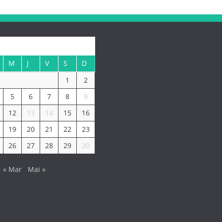
M
J
V
S
D
1
2
5
6
7
8
9
12
13
14
15
16
19
20
21
22
23
26
27
28
29
30
« Mar
Mai »